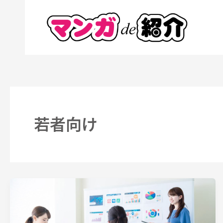
内
容
を
ス
キ
ッ
プ
若者向け